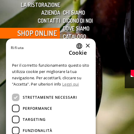
LA RISTORAZIONE
AZIENDA
CHI SIAMO
CONTATTI
DICONO DI NOI
DOVE SIAMO
SHOP ONLINE
CATALOGO
×
VIDEO
Rifiuta
Cookie
ITALIAN
Per il corretto funzionamento questo sito
ENGLISH
utilizza cookie per migliorare la tua
navigazione. Per accettarli, cliccare su
GERMAN
"Accetta". Per ulteriori info
Leggi qui
FRENCH
STRETTAMENTE NECESSARI
SPANISH
PERFORMANCE
TARGETING
FUNZIONALITÀ