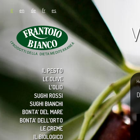
it
en
de
fr
es
V
IL PESTO
LE OLIVE
H
L'OLIO
D
SUGHI ROSSI
SUGHI BIANCHI
BONTA' DEL MARE
BONTA' DELL'ORTO
LE CREME
IL BIOLOGICO