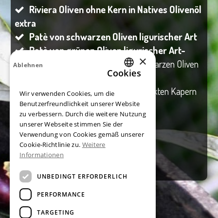
Riviera Oliven ohne Kern in Natives Olivenöl
extra
Patè von schwarzen Oliven ligurischer Art
Patè von grünen Oliven ligurischer Art-
×
Acciugoliva:
Typische Creme aus schwarzen Oliven
Ablehnen
Cookies
und Sardellen, in Öl eingelegt
ITALIAN
Capperoliva:
Mischung aus gehackten Kapern
Wir verwenden Cookies, um die
ENGLISH
und grünen Oliven
Benutzerfreundlichkeit unserer Website
zu verbessern. Durch die weitere Nutzung
GERMAN
unserer Webseite stimmen Sie der
FRENCH
Verwendung von Cookies gemäß unserer
KONTAKT
Cookie-Richtlinie zu.
Weitere
SPANISH
Informationen
UNBEDINGT ERFORDERLICH
PERFORMANCE
TARGETING