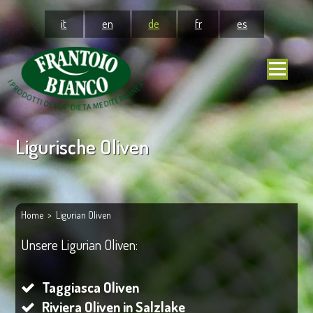
it
en
de
fr
es
Ligurische Oliven
Home
> Ligurian Oliven
Unsere Ligurian Oliven:
Taggiasca Oliven
Riviera Oliven in Salzlake