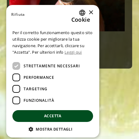
×
Rifiuta
Cookie
ITALIAN
Per il corretto funzionamento questo sito
ENGLISH
utilizza cookie per migliorare la tua
CONTATTACI
navigazione. Per accettarli, cliccare su
GERMAN
"Accetta". Per ulteriori info
Leggi qui
FRENCH
STRETTAMENTE NECESSARI
SPANISH
PERFORMANCE
TARGETING
© Frantoio Bianco Srl
FUNZIONALITÀ
Reg. S.Lucia 10 - 18027 Pontedassio (IM)
Privacy Policy
p.iva 00300560083
ACCETTA
by StudioCavadini
MOSTRA DETTAGLI