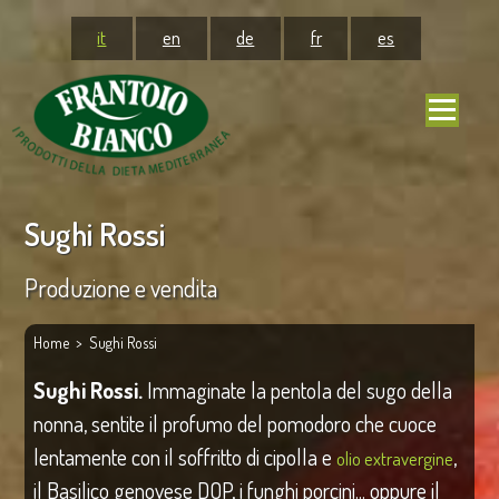
it
en
de
fr
es
Sughi Rossi
Produzione e vendita
Home
> Sughi Rossi
Sughi Rossi.
Immaginate la pentola del sugo della
nonna, sentite il profumo del pomodoro che cuoce
lentamente con il soffritto di cipolla e
,
olio extravergine
il Basilico genovese DOP, i funghi porcini... oppure il