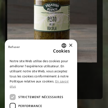
×
Refuser
Cookies
ITALIAN
Notre site Web utilise des cookies pour
ENGLISH
améliorer l'expérience utilisateur. En
Pesto au basilic de Gênes AOP
utilisant notre site Web, vous acceptez
GERMAN
tous les cookies conformément à notre
FRENCH
CONTACTEZ
Politique relative aux cookies.
En savoir
plus
SPANISH
STRICTEMENT NÉCESSAIRES
PERFORMANCE